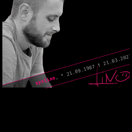
, * 21.09.1987 † 21.03.202
syslino